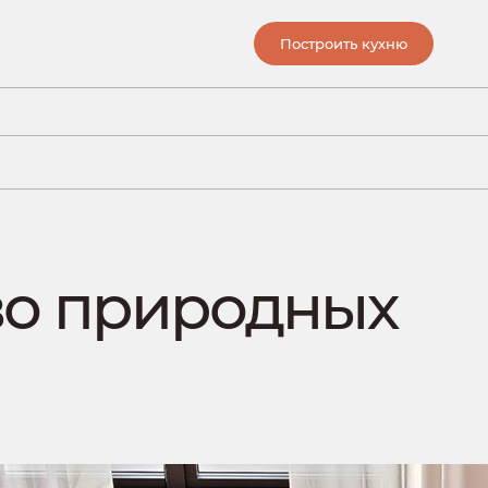
Построить кухню
во природных