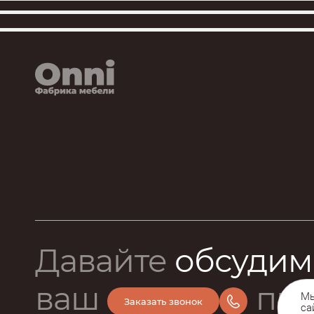
Давайте
обсудим
ваш
про
Мы
Заказать звонок
са